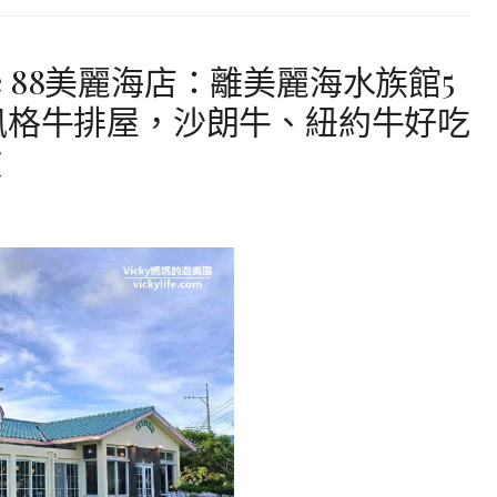
se 88美麗海店：離美麗海水族館5
風格牛排屋，沙朗牛、紐約牛好吃
歡