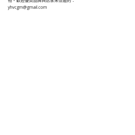
物。歡迎優質品牌與店家來信邀約：
yhvcgm@gmail.com