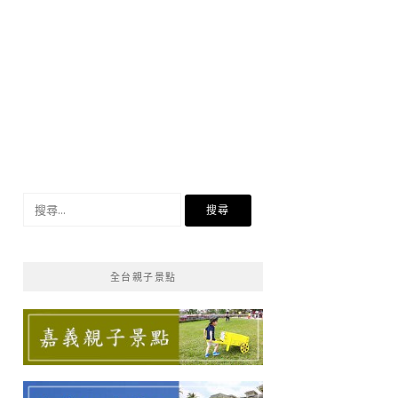
搜
尋
關
鍵
全台親子景點
字: