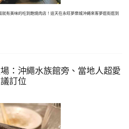
裡面就有美味的吃到飽燒肉店！這天在永旺夢樂城沖繩來客夢逛街逛到
牧場：沖繩水族館旁、當地人超愛
建議訂位