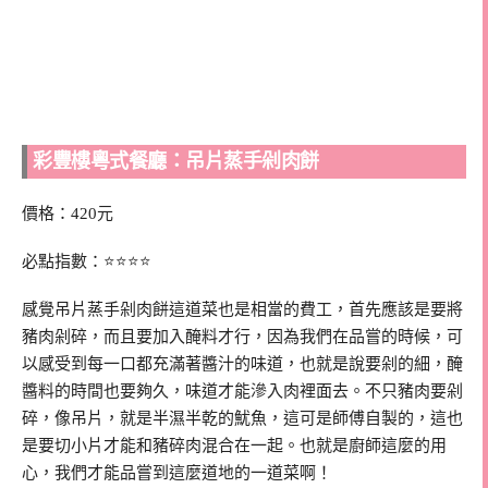
彩豐樓粵式餐廳：吊片蒸手剁肉餅
價格：420元
必點指數：⭐⭐⭐⭐
感覺吊片蒸手剁肉餅這道菜也是相當的費工，首先應該是要將
豬肉剁碎，而且要加入醃料才行，因為我們在品嘗的時候，可
以感受到每一口都充滿著醬汁的味道，也就是說要剁的細，醃
醬料的時間也要夠久，味道才能滲入肉裡面去。不只豬肉要剁
碎，像吊片，就是半濕半乾的魷魚，這可是師傅自製的，這也
是要切小片才能和豬碎肉混合在一起。也就是廚師這麼的用
心，我們才能品嘗到這麼道地的一道菜啊！