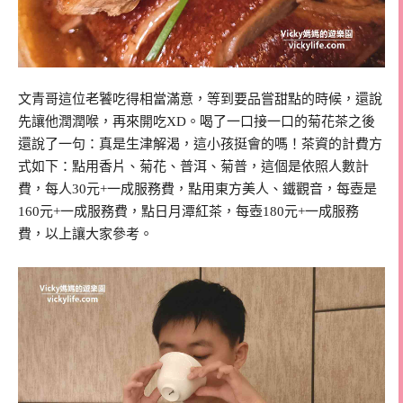
文青哥這位老饕吃得相當滿意，等到要品嘗甜點的時候，還說
先讓他潤潤喉，再來開吃XD。喝了一口接一口的菊花茶之後
還說了一句：真是生津解渴，這小孩挺會的嗎！茶資的計費方
式如下：點用香片、菊花、普洱、菊普，這個是依照人數計
費，每人30元+一成服務費，點用東方美人、鐵觀音，每壺是
160元+一成服務費，點日月潭紅茶，每壺180元+一成服務
費，以上讓大家參考。