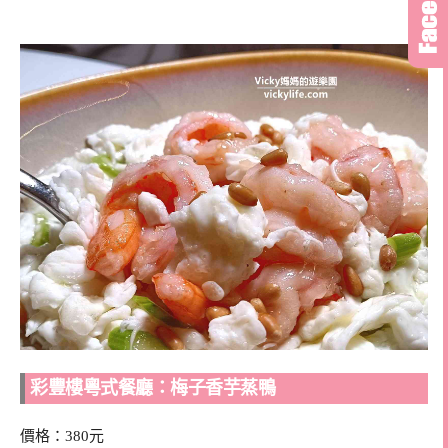
彩豐樓粵式餐廳：梅子香芋蒸鴨
價格：380元