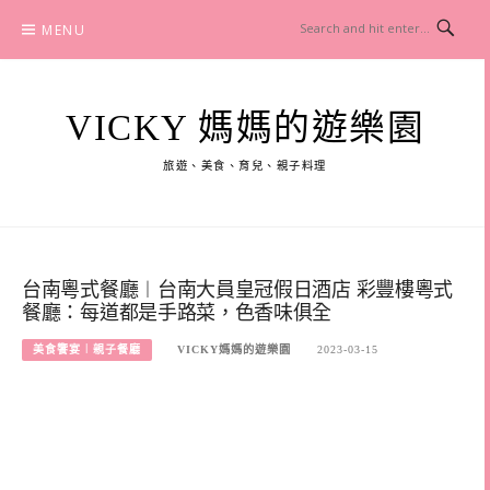
Skip
MENU
to
content
VICKY 媽媽的遊樂園
旅遊、美食、育兒、親子料理
台南粵式餐廳︱台南大員皇冠假日酒店 彩豐樓粵式
餐廳：每道都是手路菜，色香味俱全
美食饗宴︱親子餐廳
VICKY媽媽的遊樂園
2023-03-15