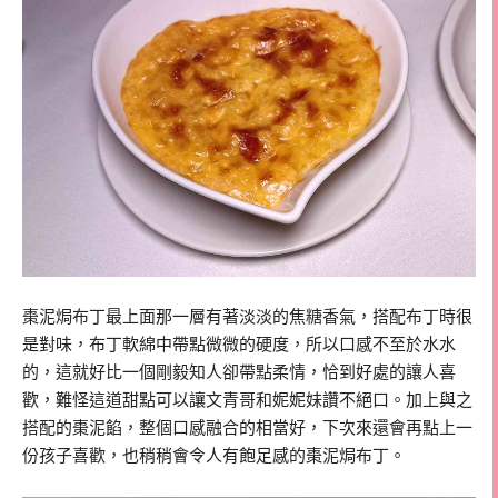
棗泥焗布丁最上面那一層有著淡淡的焦糖香氣，搭配布丁時很
是對味，布丁軟綿中帶點微微的硬度，所以口感不至於水水
的，這就好比一個剛毅知人卻帶點柔情，恰到好處的讓人喜
歡，難怪這道甜點可以讓文青哥和妮妮妹讚不絕口。加上與之
搭配的棗泥餡，整個口感融合的相當好，下次來還會再點上一
份孩子喜歡，也稍稍會令人有飽足感的棗泥焗布丁。