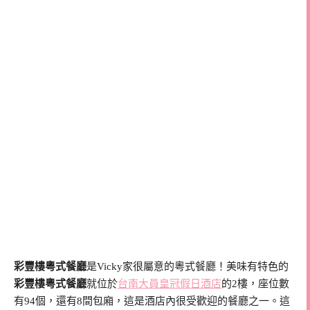
彩豐樓粵式餐廳
是Vicky家很屬意的粵式餐廳！美味有特色的
彩豐樓粵式餐廳
就位於
台南大員皇冠假日酒店
的2樓，座位數
有94個，還有8間包廂，這是酒店內很受歡迎的餐廳之一。這