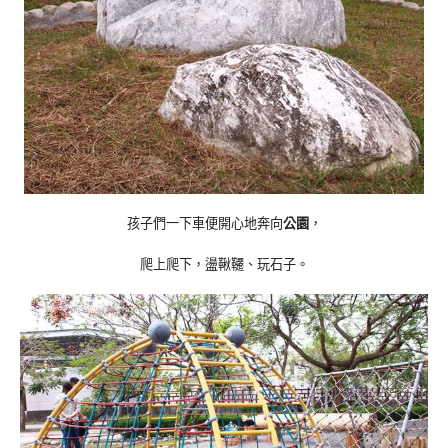
孩子們一下車便開心地奔向
公園
，
爬上爬下，盪鞦韆、玩石子。