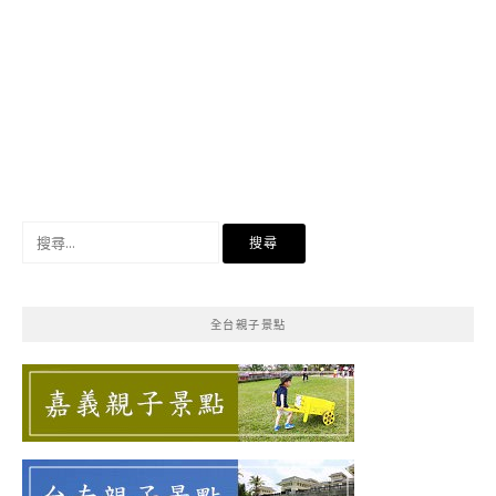
搜
尋
關
鍵
全台親子景點
字: