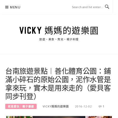
Skip
MENU
to
content
VICKY 媽媽的遊樂園
旅遊、美食、育兒、親子料理
台南旅遊景點︱善化體育公園：鋪
滿小碎石的原始公園，泥作水管是
拿來玩，實木是用來走的（愛貝客
同步刊登）
就是愛玩︱親子優遊
VICKY媽媽的遊樂園
2016-12-02
1