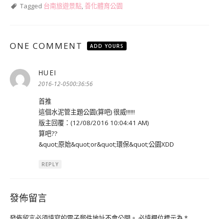
Tagged
台南旅遊景點
,
善化體育公園
ONE COMMENT
ADD YOURS
HUEI
表
示:
2016-12-0500:36:56
首推
這個水泥管主題公園(算吧) 很威!!!!!!
版主回覆：(12/08/2016 10:04:41 AM)
算吧??
&quot;原始&quot;or&quot;環保&quot;公園XDD
REPLY
發佈留言
發佈留言必須填寫的電子郵件地址不會公開。
必填欄位標示為
*