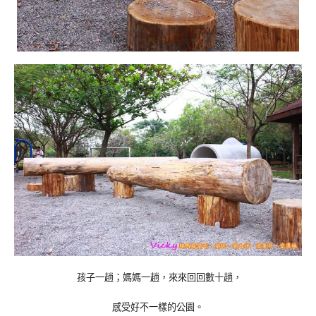
孩子一趟；媽媽一趟，來來回回數十趟，
感受好不一樣的公園。