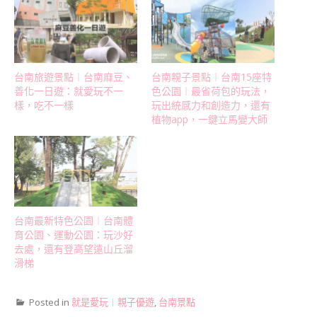
台南旅遊景點︱台南麻豆、
台南親子景點︱台南15座特
善化一日遊：就愛玩不一
色公園︱最省荷包的玩法，
樣，吃不一樣
玩出統感力和創造力，還有
植物app，一鍵立馬變大師
台南最新特色公園︱台南體
育公園、運動公園：玩沙好
去處，還有登高望遠山丘溜
滑梯
Posted in
就是愛玩︱親子優遊
,
台南景點