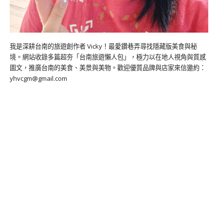
我是深耕台南的旅遊創作者 Vicky！最愛鑽巷弄尋找隱藏版美食與秘
境。網站收錄多篇超夯「台南旅遊懶人包」，極力以在地人視角與質感
圖文，推廣台南的美食、美景與美物。歡迎優質品牌與店家來信邀約：
yhvcgm@gmail.com