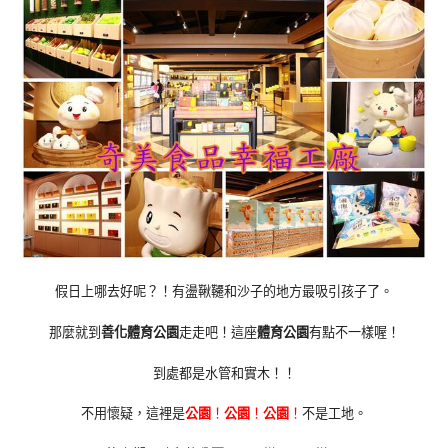
假日上哪去好呢？！有盪鞦韆和沙子的地方最吸引孩子了。
那麼就到
善化體育公園
走走吧！這座
體育公園
有點不一樣喔！
到處都是水管和實木！！
不用懷疑，這裡是
公園
！
公園
！
公園
！
不是工地。