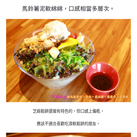
馬鈴薯泥軟綿綿
，口感相當多層次
。
芝麻鬆餅還蠻有特色的，但口感上偏乾，
應該不適合喜歡吃濕軟鬆餅的朋友。