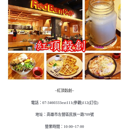
紅頂穀創
~
~
電話：
參觀
訂位
07-3460333ext111(
)112(
)
地址：高雄市左營區民族一路
號
709
營業時間：
10:00~17:00