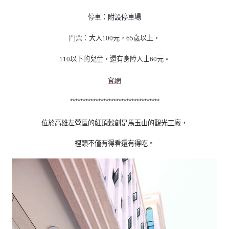
停車：附設停車場
門票：大人
元，
歲以上，
100
65
以下的兒童，還有身障人士
元。
110
60
官網
***********************************
位於高雄左營區的紅頂穀創是馬玉山的觀光工廠，
裡頭不僅有得看還有得吃。