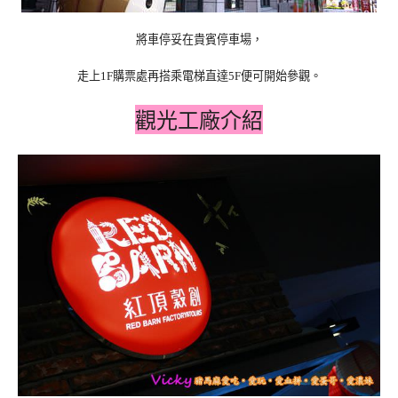
將車停妥在貴賓停車場，
走上
購票處再搭乘電梯直達
便可開始參觀。
1F
5F
觀光工廠介紹