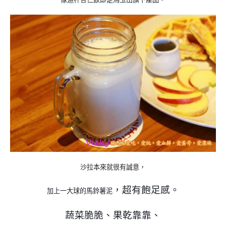
沙拉本來就很有誠意
，
，超有飽足感
。
加上一大球的馬鈴薯泥
蔬菜脆脆
、果乾靠靠
、