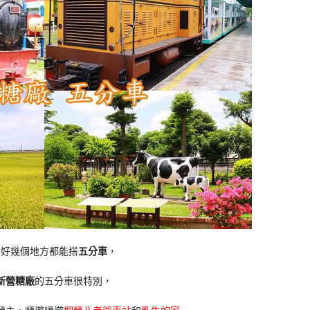
有好幾個地方都能搭
五分車
，
新營糖廠
的五分車很特別，