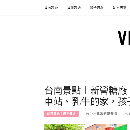
Skip
台南悠遊
台灣悠遊
親子體驗
台南美饌
to
content
台南景點︱新營糖廠
車站、乳牛的家，孩
VICKY媽媽的遊樂園
20
就是愛玩︱親子優遊