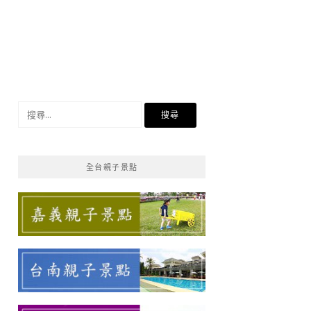
搜
尋
關
鍵
全台親子景點
字: