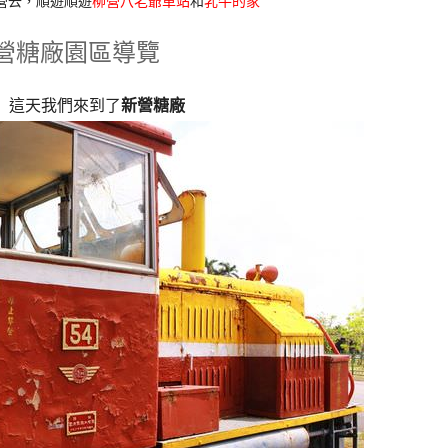
營去，順遊順遊
柳營八老爺車站
和
乳牛的家
營糖廠園區導覽
這天我們來到了
新營糖廠
」