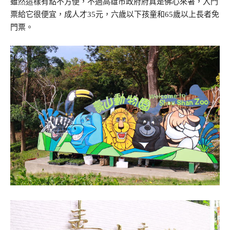
雖然這樣有點不方便，不過高雄市政府府真是佛心來著，入門
票給它很便宜，成人才
35
元，六歲以下孩童和
65
歲以上長者免
門票
。