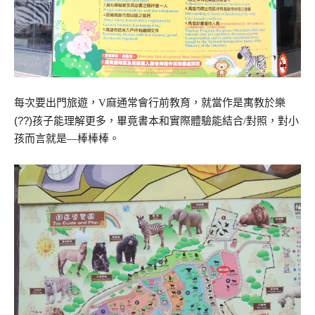
每次要出門旅遊，
V
麻通常會行前教育，就當作是寓教於樂
(??)
孩子能理解更多，畢竟書本和實際體驗能結合
/
對照，對小
孩而言就是
—
棒棒棒。