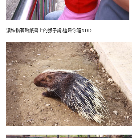
濃妹指著貼紙書上的猴子說:這是你喔XDD