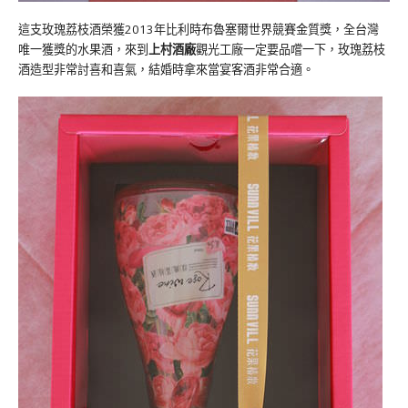
這支玫瑰荔枝酒榮獲2013年比利時布魯塞爾世界競賽金質獎，全台灣
唯一獲獎的水果酒，來到
上村酒廠
觀光工廠一定要品嚐一下，玫瑰荔枝
酒造型非常討喜和喜氣，結婚時拿來當宴客酒非常合適。