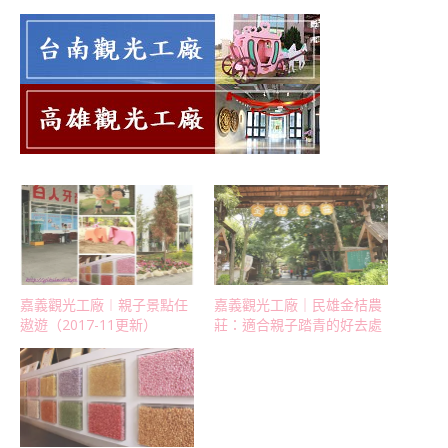
嘉義觀光工廠︱親子景點任
嘉義觀光工廠｜民雄金桔農
遨遊（2017-11更新）
莊：適合親子踏青的好去處