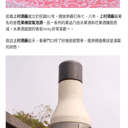
民雄
上村酒廠
成立於民國92年，開放參觀已有七、八年，
上村酒廠
最著
名的是
花果椿妝氣泡酒
，這一系列的產品乃由水果酒和花果酒釀造而
成
，
水果酒甜甜的香氣Vicky非常喜歡
。
。
造訪
上村酒廠
這天，看著門口停了好幾部遊覽車，臆測裡面應該是滿載
的狀態。