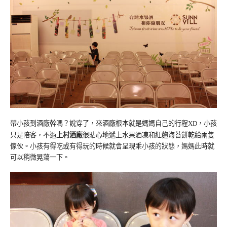
帶小孩到酒廠幹嗎？說穿了，來酒廠根本就是媽媽自己的行程
，小孩
XD
只是陪客，不過
上村酒廠
很貼心地遞上水果酒凍和紅麴海苔餅乾給兩隻
傢伙。小孩有得吃或有得玩的時候就會呈現乖小孩的狀態，媽媽此時就
可以稍微晃蕩一下。