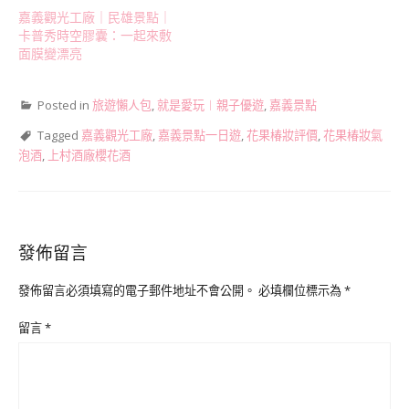
嘉義觀光工廠｜民雄景點｜
卡普秀時空膠囊：一起來敷
面膜變漂亮
Posted in
旅遊懶人包
,
就是愛玩︱親子優遊
,
嘉義景點
Tagged
嘉義觀光工廠
,
嘉義景點一日遊
,
花果椿妝評價
,
花果椿妝氣
泡酒
,
上村酒廠櫻花酒
發佈留言
發佈留言必須填寫的電子郵件地址不會公開。
必填欄位標示為
*
留言
*