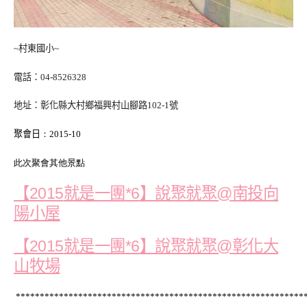
村東國小
~
~
電話：
04-8526328
地址：
彰化縣大村鄉福興村山腳路
號
102-1
聚會日
：
2015-10
此次聚會其他景點
【
就是一團
】說聚就聚
南投向
2015
*6
@
陽小屋
【
就是一團
】說聚就聚
彰化大
2015
*6
@
山牧場
****************************************
****************
****