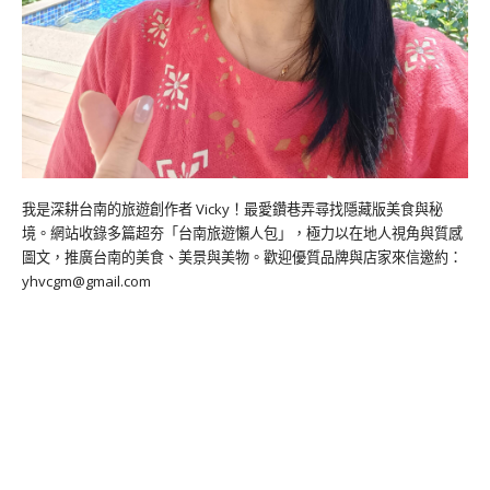
我是深耕台南的旅遊創作者 Vicky！最愛鑽巷弄尋找隱藏版美食與秘
境。網站收錄多篇超夯「台南旅遊懶人包」，極力以在地人視角與質感
圖文，推廣台南的美食、美景與美物。歡迎優質品牌與店家來信邀約：
yhvcgm@gmail.com