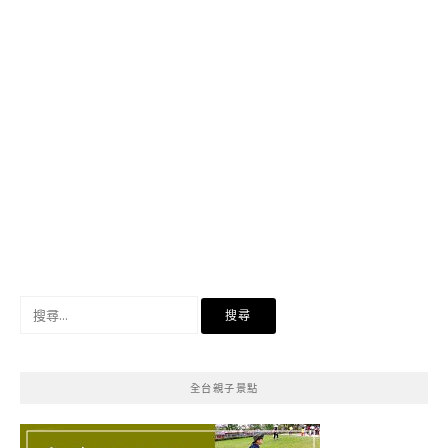
搜
尋
關
鍵
全台親子景點
字: