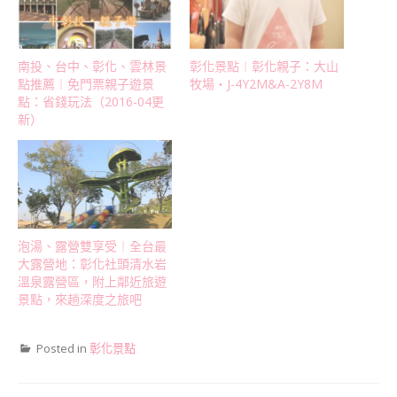
南投、台中、彰化、雲林景
彰化景點︱彰化親子：大山
點推薦︱免門票親子遊景
牧場‧J-4Y2M&A-2Y8M
點：省錢玩法（2016-04更
新）
泡湯、露營雙享受︱全台最
大露營地：彰化社頭清水岩
溫泉露營區，附上鄰近旅遊
景點，來趟深度之旅吧
Posted in
彰化景點