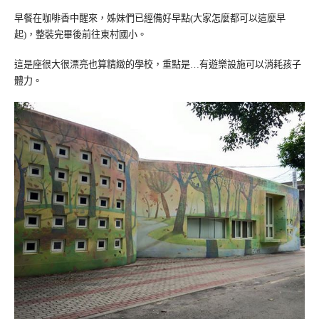
早餐在咖啡香中醒來，姊妹們已經備好早點
大家怎麼都可以這麼早
(
起
，整裝完畢後前往東村國小。
)
這是座很大很漂亮也算精緻的學校，重點是
有遊樂設施可以消耗孩子
…
體力。