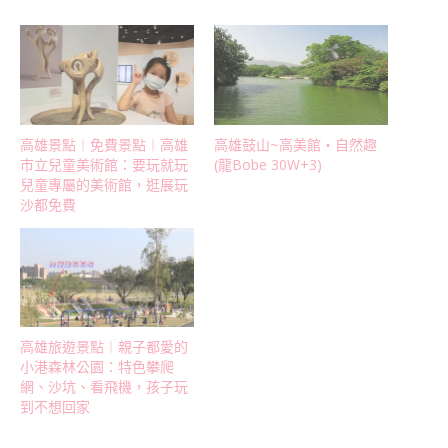
高雄景點︱免費景點︱高雄
高雄鼓山~高美館‧自然趣
市立兒童美術館：要玩就玩
(龍Bobe 30W+3)
兒童專屬的美術館，逛展玩
沙都免費
高雄旅遊景點︱親子都愛的
小港森林公園：特色攀爬
網、沙坑、看飛機，孩子玩
到不想回家