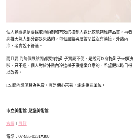
個人覺得還是要採取預約制和有效的控制人數比較能夠維持品質，再者
高雄天氣大部分都是炎熱的，每個展館與展館間並沒有連接，外熱內
冷，老實說不舒適。
而且要 到每個展館間都要穿拖鞋子實屬不便，是說可以穿拖鞋子來解決
啦，只不過，個人對於外熱內冷這檔子事還蠻介意的，希望假以時日得
以改善。
館內設施皆為免費，真是佛心來著，謝謝相關單位。
P.S.
市立美術館-兒童美術館
官網
︱
展覽
電話
：
07-555-0331#300