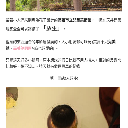
帶著小人們來到專為孩子設計的
高雄市立兒童美術館
，一幢
天井建築
2F
「
」
放生
玩完全全可以將孩子
。
裡頭的東西適合的年齡層蠻廣的，大小朋友都可以玩
其實不只
兒美
(
館
，
高美館園區
麻也超愛的
。
V
)
只是這天好多小孩阿，原本想說非假日比較不用人擠人，相對的品質也
比較好，殊不知
。這天就來做個簡單的紀錄
…
第一展館(人超多)