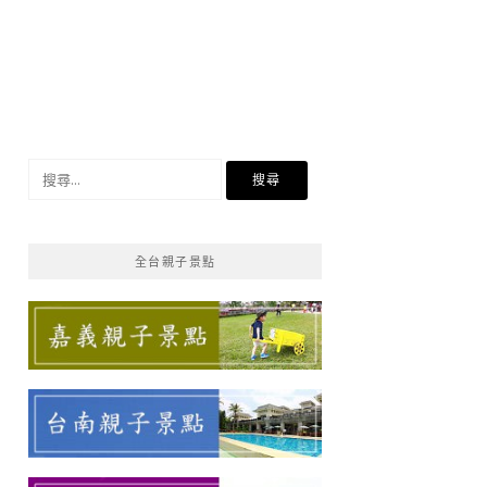
搜
尋
關
鍵
全台親子景點
字: