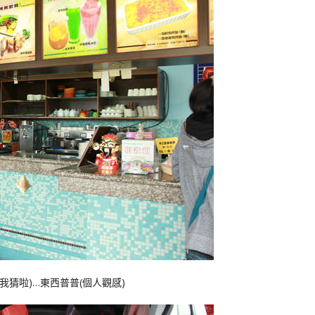
猜啦)…東西普普(個人觀感)