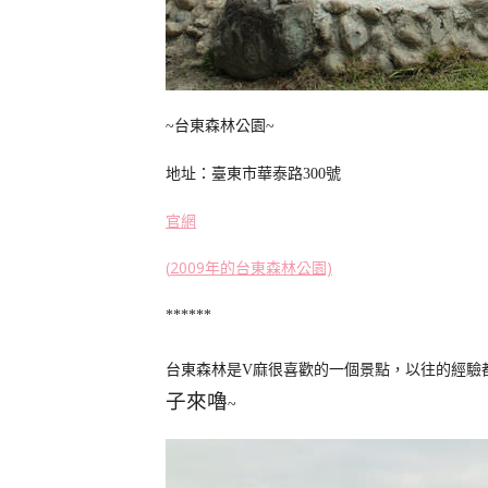
台東森林公園
~
~
地址：臺東市華泰路
號
300
官網
(
2009
年的台東森林公園)
******
台東森林是
麻很喜歡的一個景點，以往的經驗
V
子來嚕
~