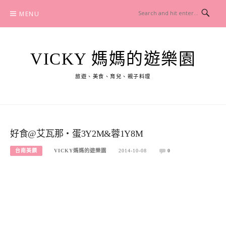
Skip
MENU
to
content
VICKY 媽媽的遊樂園
旅遊、美食、育兒、親子料理
好食@艾瓦那‧蛋3Y2M&蓉1Y8M
台南美饌
VICKY媽媽的遊樂園
2014-10-08
0