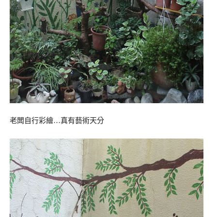
老闆自行彩繪…真有藝術天分