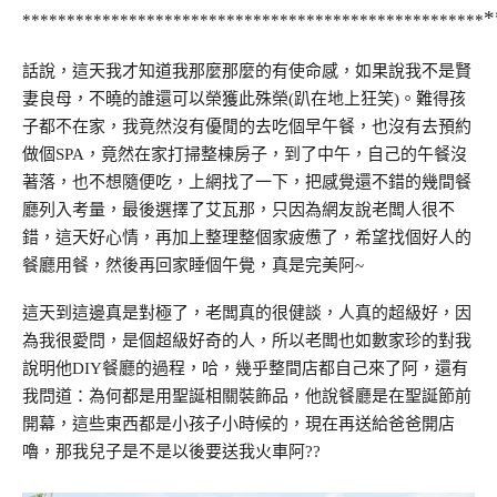
*
********************************
********************
話說，這天我才知道我那麼那麼的有使命感，如果說我不是賢
妻良母，不曉的誰還可以榮獲此殊榮
(
趴在地上狂笑
)
。難得孩
子都不在家，我竟然沒有優閒的去吃個早午餐，也沒有去預約
做個
SPA
，竟然在家打掃整棟房子，到了中午，自己的午餐沒
著落，也不想隨便吃，上網找了一下，把感覺還不錯的幾間餐
廳列入考量，最後選擇了艾瓦那，只因為網友說老闆人很不
錯，這天好心情，再加上整理整個家疲憊了，希望找個好人的
餐廳用餐，然後再回家睡個午覺，真是完美阿
~
這天到這邊真是對極了，老闆真的很健談，人真的超級好，因
為我很愛問，是個超級好奇的人，所以老闆也如數家珍的對我
說明他
DIY
餐廳的過程，哈，幾乎整間店都自己來了阿，還有
我問道：為何都是用聖誕相關裝飾品，他說餐廳是在聖誕節前
開幕，這些東西都是小孩子小時候的，現在再送給爸爸開店
嚕，那我兒子是不是以後要送我火車阿
??