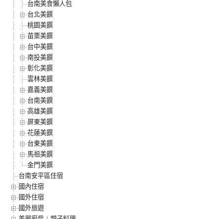
台南美食懶人包
台北美饌
桃園美饌
苗栗美饌
台中美饌
南投美饌
彰化美饌
雲林美饌
嘉義美饌
台南美饌
高雄美饌
屏東美饌
花蓮美饌
台東美饌
馬祖美饌
金門美饌
台南安平區住宿
國內住宿
國外住宿
國外旅遊
美麗廚房︱親子料理