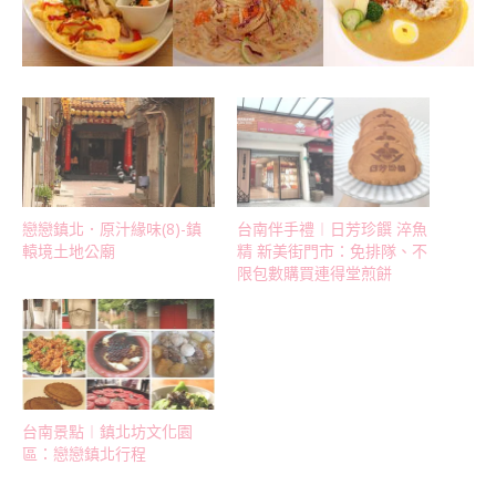
戀戀鎮北．原汁緣味(8)-鎮
台南伴手禮︱日芳珍饌 淬魚
轅境土地公廟
精 新美街門市：免排隊、不
限包數購買連得堂煎餅
台南景點︱鎮北坊文化園
區：戀戀鎮北行程