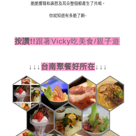
脆脆響聲和鼻腔及耳朵整個都產生了共鳴，
你就知道有多脆了齁
~
!!
跟著
Vicky
吃美食/親子遊
按讚
↓
↓
↓
台南聚餐好所在
↓
↓
↓