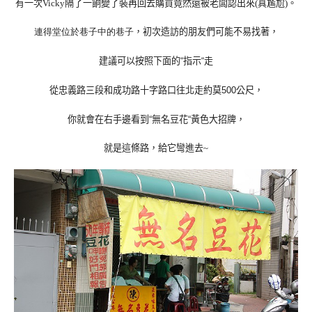
有一次
隔了一餉變了裝再回去購買竟然還被老闆認出來
真尷尬
。
Vicky
(
)
，
初
次造訪的朋友們可能不易找著，
連得堂位於巷子中的巷子
建議可以按照下面的
指示
走
“
“
從忠義路三段和成功路十字路口往北走
約莫
公尺，
500
你就會在右手邊看到
無名豆花
黃色大招牌
，
“
“
就是這條路
，給它彎進去
~