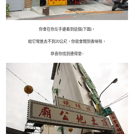
你會在你左手邊看到這個(下圖)
，
給它彎進去不到
公尺
，
你就會聞到香味啦
，
20
恭喜你找到連得堂
~