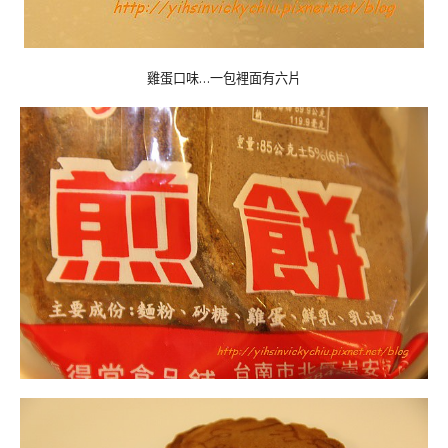
雞蛋口味…一包裡面有六片