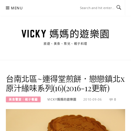
Skip
MENU
to
content
VICKY 媽媽的遊樂園
旅遊、美食、育兒、親子料理
台南北區~連得堂煎餅．戀戀鎮北x
原汁緣味系列(16)(2016-12更新)
美食饗宴︱親子餐廳
VICKY媽媽的遊樂園
2010-09-06
0