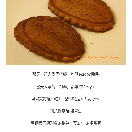
那天一行人到了這邊，約莫有
來個吧
20
~
當天大家的「扣
」都讓給
，
da
Vicky
可以買將近
包耶
整個就是大大開心
50
~
^^~
還記得當時(遙望)…
一整個很不顧形象的整包「ㄎㄠˋ」的咀嚼著，