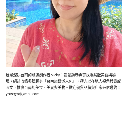
我是深耕台南的旅遊創作者 Vicky！最愛鑽巷弄尋找隱藏版美食與秘
境。網站收錄多篇超夯「台南旅遊懶人包」，極力以在地人視角與質感
圖文，推廣台南的美食、美景與美物。歡迎優質品牌與店家來信邀約：
yhvcgm@gmail.com