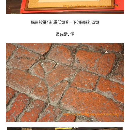
購買煎餅石記得低頭看一下你腳踩的磚頭
很有歷史喲