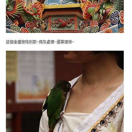
這個金爐很特別耶~飛灰處理~還算環保~