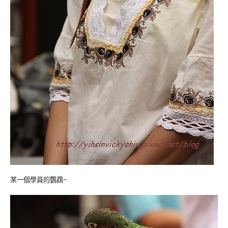
某一個學員的鸚鵡~