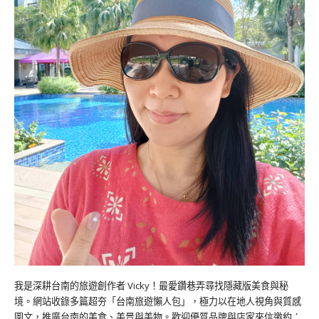
我是深耕台南的旅遊創作者 Vicky！最愛鑽巷弄尋找隱藏版美食與秘
境。網站收錄多篇超夯「台南旅遊懶人包」，極力以在地人視角與質感
圖文，推廣台南的美食、美景與美物。歡迎優質品牌與店家來信邀約：