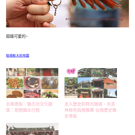
超級可愛的~
檢視較大的地圖
台南景點︱鎮北坊文化園
走入歷史的時光隧道‧米其
區：戀戀鎮北行程
林綠色指南推薦-台南歷史散
步景點