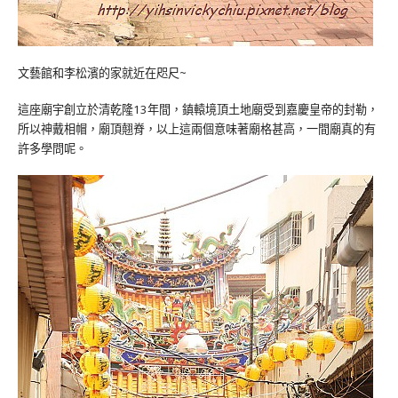
文藝館和李松濱的家就近在咫尺~
這座廟宇創立於清乾隆
13
年間，鎮轅境頂土地廟受到嘉慶皇帝的封勒，
所以神戴相帽，廟頂翹脊，以上這兩個意味著廟格甚高，一間廟真的有
許多學問呢。