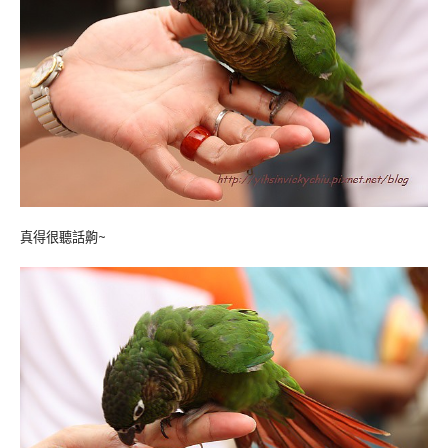
真得很聽話齁~