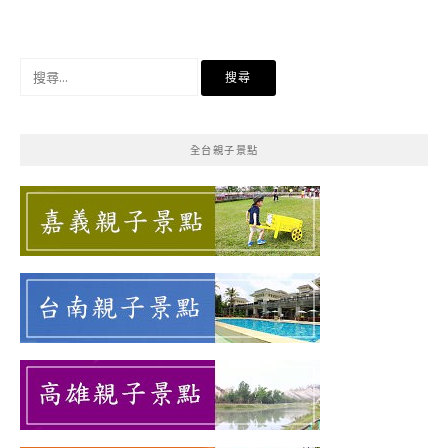
搜
尋
關
鍵
全台親子景點
字: