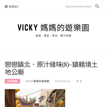
Skip
MENU
to
content
VICKY 媽媽的遊樂園
旅遊、美食、育兒、親子料理
戀戀鎮北．原汁緣味(8)-鎮轅境土
地公廟
台南景點
VICKY媽媽的遊樂園
2010-09-02
0