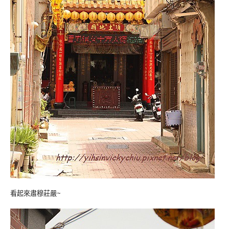
看起來肅穆莊嚴~