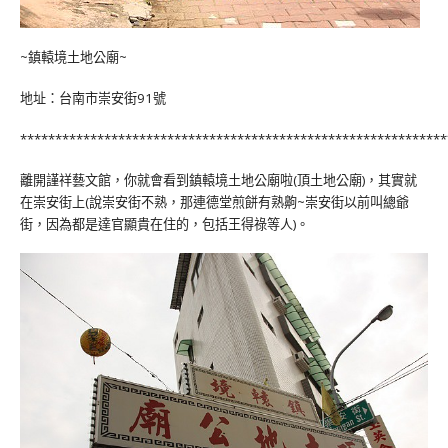
~
鎮轅境土地公廟
~
地址：台南市崇安街
91
號
*******************************************************
******
離開謹祥藝文館，你就會看到鎮轅境土地公廟啦
(
頂土地公廟
)
，其實就
在崇安街上
(
說崇安街不熟，那連德堂煎餅有熟齁
~
崇安街以前叫
總爺
街，因為都是達官顯貴在住的，包括王得祿等人
)
。