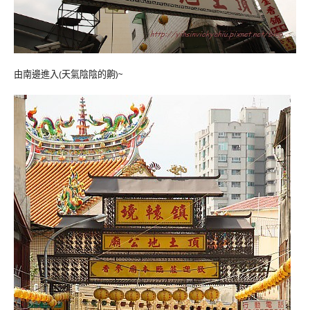
由南邊進入(天氣陰陰的齁)~