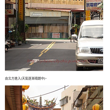
由北方進入(天氣逐漸晴朗中)~