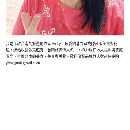
我是深耕台南的旅遊創作者 Vicky！最愛鑽巷弄尋找隱藏版美食與秘
境。網站收錄多篇超夯「台南旅遊懶人包」，極力以在地人視角與質感
圖文，推廣台南的美食、美景與美物。歡迎優質品牌與店家來信邀約：
yhvcgm@gmail.com