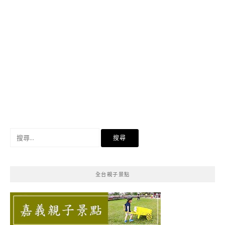
搜
尋
關
鍵
全台親子景點
字: