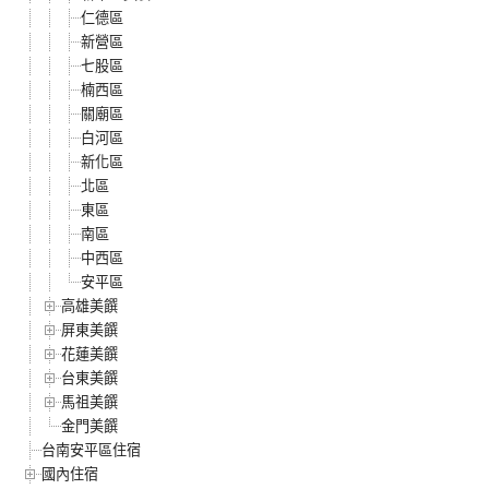
仁德區
新營區
七股區
楠西區
關廟區
白河區
新化區
北區
東區
南區
中西區
安平區
高雄美饌
屏東美饌
花蓮美饌
台東美饌
馬祖美饌
金門美饌
台南安平區住宿
國內住宿