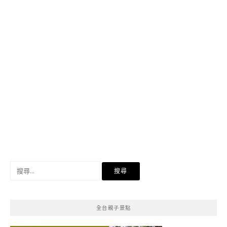
搜
尋
關
鍵
全台親子景點
字: