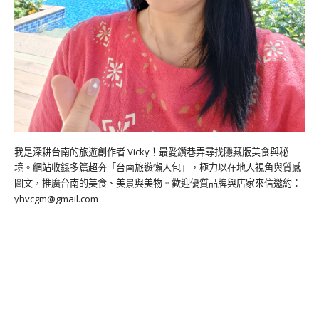
我是深耕台南的旅遊創作者 Vicky！最愛鑽巷弄尋找隱藏版美食與秘
境。網站收錄多篇超夯「台南旅遊懶人包」，極力以在地人視角與質感
圖文，推廣台南的美食、美景與美物。歡迎優質品牌與店家來信邀約：
yhvcgm@gmail.com