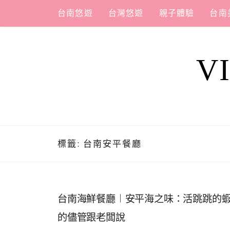
Skip
台南悠遊
台灣悠遊
親子體驗
台南
to
content
V
標籤:
台南安平餐廳
台南海鮮餐廳︱安平海之味：活跳跳的
的儘管跟老闆說