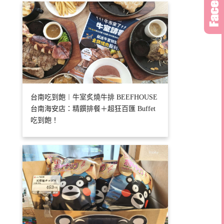
台南吃到飽︱牛室炙燒牛排 BEEFHOUSE
台南海安店：精饌排餐＋超狂百匯 Buffet
吃到飽！