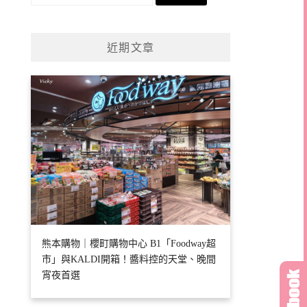
尋
關
鍵
近期文章
字:
熊本購物｜櫻町購物中心 B1「Foodway超
市」與KALDI開箱！醬料控的天堂、晚間
宵夜首選