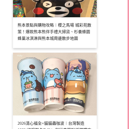
熊本景點與購物攻略︱櫻之馬場 城彩苑散
策！爆款熊本熊伴手禮大掃貨、杉養蜂園
蜂巢冰淇淋與熊本城周邊散步地圖
2026清心福全×貓貓蟲咖波︱台灣製造