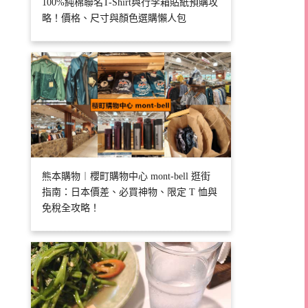
100%純棉聯名T-Shirt與行李箱貼紙預購攻
略！價格、尺寸與顏色選購懶人包
熊本購物︱櫻町購物中心 mont-bell 逛街
指南：日本價差、必買神物、限定 T 恤與
免稅全攻略！