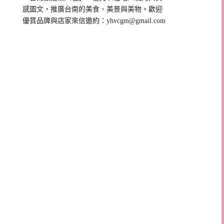
感圖文，推廣台南的美食、美景與美物。歡迎
優質品牌與店家來信邀約：
yhvcgm@gmail.com