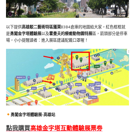
以下提供
高雄駁二藝術特區蓬萊
B3B4倉庫的地圖給大家，紅色框框就
是
勇闖金字塔體驗展
以及
霍曼夫的療癒動物園特展
區，箭頭部分是停車
場，小小提醒讀者：進入展區建議配戴口罩喔！
勇闖金字塔體驗展-高雄站
點我購買
高雄金字塔互動體驗展票劵