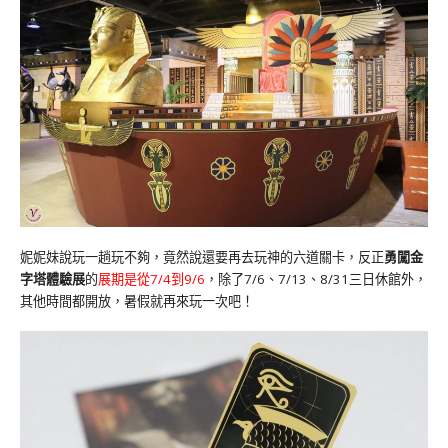
妮妮妹說玩一趟玩不夠，竟然說還要再去玩神的六道關卡，反正
勇闖金
字塔體驗展
的
展期是從7/4到9/6
，除了7/6、7/13、8/31三日休館外，
其他時間都開放，暑假就再來玩一次吧！