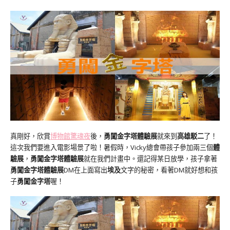
真剛好，欣賞
博物館驚魂夜
後，
勇闖金字塔體驗展
就來到
高雄駁二
了！
這次我們要進入電影場景了啦！暑假時，Vicky總會帶孩子參加兩三個
體
驗展
，
勇闖金字塔體驗展
就在我們計畫中。還記得某日放學，孩子拿著
勇闖金字塔體驗展
DM在上面寫出
埃及
文字的秘密，看著DM就好想和孩
子
勇闖金字塔
喔！