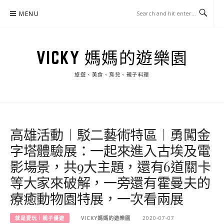
Skip
MENU
to
content
VICKY 媽媽的遊樂園
旅遊、美食、育兒、親子料理
高雄活動︱駁二藝術特區︱勇闖金
字塔體驗展：一起來進入古埃及電
影場景，共9大主題，還有6道關卡
等大家來破解，一旁還有霍曼夫的
療癒動物園特展，一次看兩展
就是愛玩︱親子優遊
VICKY媽媽的遊樂園
2020-07-07