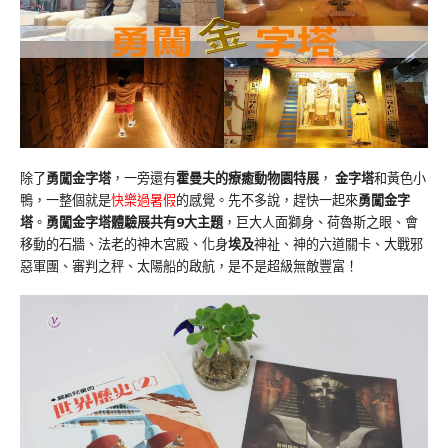
除了
勇闖金字塔
，一旁還有
霍曼夫的療癒動物園特展
，
金字塔
和黃色小
鴨，一整個就是
快樂過暑假
的感覺。先不多說，趕快一起來
勇闖金字
塔
。
勇闖金字塔體驗展共有9大主題
，巨大人面獅身、荷魯斯之眼、會
移動的石牆、法老的神木宮殿、化身
埃及
神祉、神的六道關卡、大戰邪
惡軍團、審判之秤、太陽船的啟航，是不是超級無敵豐富！