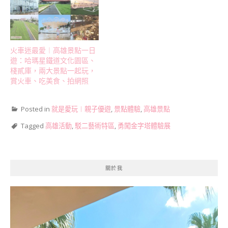
火車迷最愛︱高雄景點一日
遊：哈瑪星鐵道文化園區、
棧貳庫，兩大景點一起玩，
賞火車、吃美食、拍網照
Posted in
就是愛玩︱親子優遊
,
景點體驗
,
高雄景點
Tagged
高雄活動
,
駁二藝術特區
,
勇闖金字塔體驗展
關於我