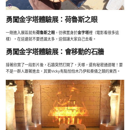
勇闖金字塔體驗展：荷魯斯之眼
一剛進入展區就有
荷魯斯之眼
，彷彿置身於
金字塔
裡（電影看很多這
樣）。在這邊就不要透漏太多，這個讓大家自己去看。
勇闖金字塔體驗展：會移動的石牆
接著欣賞了一段影片後，石牆突然打開了，天哪，還有秘密通道喔！要
不是一群人跟著進去，其實Vicky有點怕怕木乃伊和秦俑之類的東西。