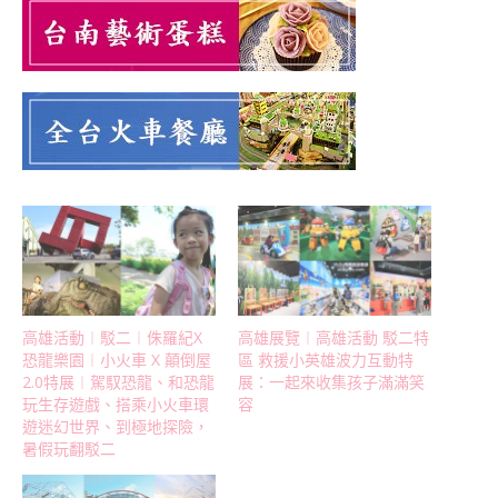
高雄活動︱駁二︱侏羅紀X
高雄展覽︱高雄活動 駁二特
恐龍樂園︱小火車 X 顛倒屋
區 救援小英雄波力互動特
2.0特展︱駕馭恐龍、和恐龍
展：一起來收集孩子滿滿笑
玩生存遊戲、搭乘小火車環
容
遊迷幻世界、到極地探險，
暑假玩翻駁二