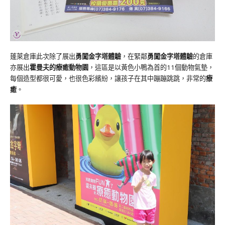
蓬萊倉庫此次除了展出
勇闖金字塔體驗
，在緊鄰
勇闖金字塔體驗
的倉庫
亦展出
霍曼夫的療癒動物園
，這區是以黃色小鴨為首的11個動物氣墊，
每個造型都很可愛，也很色彩繽紛，讓孩子在其中蹦蹦跳跳，非常的
療
癒
。