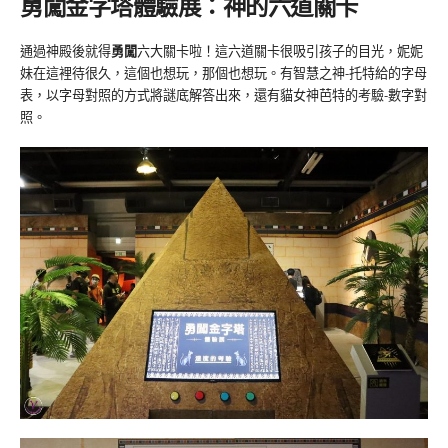
勇闖金字塔體驗展：神的六道關卡
通過神殿後就得
勇闖
六大關卡啦！這六道關卡很吸引孩子的目光，妮妮
妹在這裡待很久，這個也想玩，那個也想玩。有智慧之神-托特給的字母
表，以字母對照的方式將謎底解答出來，還有貓女神芭特的考驗-數字對
照。