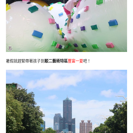
暑假就趕緊帶著孩子到
駁二藝術特區
豐富一夏
吧！