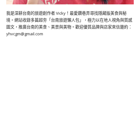
我是深耕台南的旅遊創作者 Vicky！最愛鑽巷弄尋找隱藏版美食與秘
境。網站收錄多篇超夯「台南旅遊懶人包」，極力以在地人視角與質感
圖文，推廣台南的美食、美景與美物。歡迎優質品牌與店家來信邀約：
yhvcgm@gmail.com