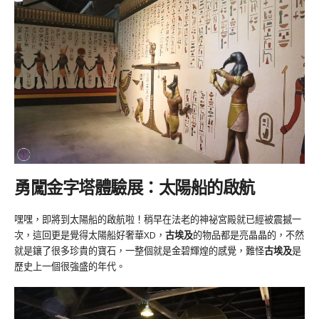
勇闖金字塔體驗展：太陽船的啟航
嘿嘿，即將到太陽船的啟航啦！稍早在法老的神祕宮殿就已經被震撼一
次，這回更是覺得太陽船好奢華XD，
古埃及
的物品都是亮晶晶的，不然
就是鑲了很多珍貴的寶石，一整個就是金碧輝煌的感覺，難怪
古埃及
是
歷史上一個很強盛的年代。