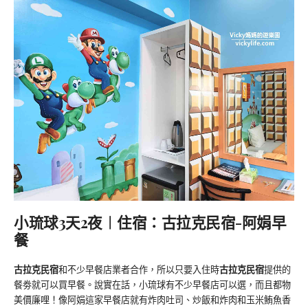
小琉球3天2夜︱住宿：古拉克民宿-阿娟早
餐
古拉克民宿
和不少早餐店業者合作，所以只要入住時
古拉克民宿
提供的
餐劵就可以買早餐。說實在話，小琉球有不少早餐店可以選，而且都物
美價廉哩！像阿娟這家早餐店就有炸肉吐司、炒飯和炸肉和玉米鮪魚香