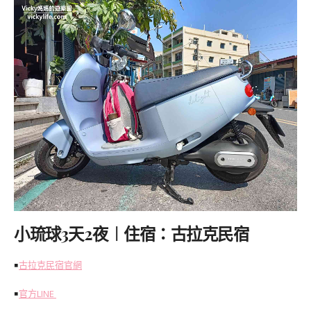
小琉球3天2夜︱住宿：古拉克民宿
￭
古拉克民宿官網
￭
官方LINE