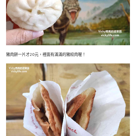
豬肉餅一片才20元，裡面有滿滿的豬絞肉喔！