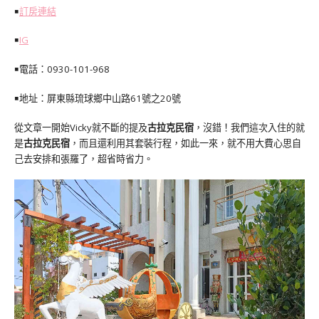
￭
訂房連結
￭
IG
￭電話：0930-101-968
￭地址：屏東縣琉球鄉中山路61號之20號
從文章一開始Vicky就不斷的提及
古拉克民宿
，沒錯！我們這次入住的就
是
古拉克民宿
，而且還利用其套裝行程，如此一來，就不用大費心思自
己去安排和張羅了，超省時省力。