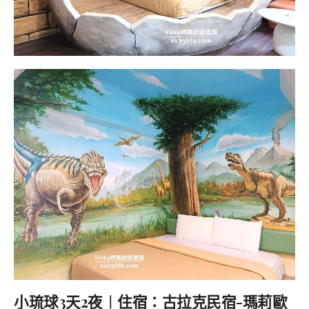
小琉球3天2夜︱住宿：古拉克民宿-瑪莉歐