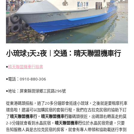
小琉球3天2夜︱交通：晴天聯盟機車行
￭
晴天聯盟機車行臉書
￭電話：0910-880-306
￭地址：屏東縣琉球鄉三民路296號
從東港碼頭搭船，過了20多分鐘即會抵達小琉球，之後就是要租摩托車
環島啦！建議可以加購民宿的套裝行程，我們在古拉克民宿的協助下訂
了
晴天聯盟機車行
。
晴天聯盟機車行
離碼頭很近，出碼頭右轉直走約莫
2-3分鐘就會看到水晶民宿，
晴天聯盟機車行
位於水晶民宿旁邊，只要
告知服務人員是古拉克民宿的房客，就會有專人帶領和協助載送行李到