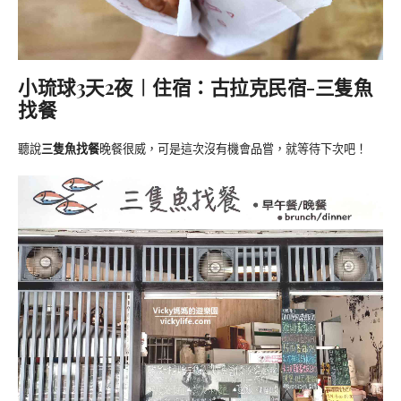
小琉球3天2夜︱住宿：古拉克民宿-三隻魚
找餐
聽說
三隻魚找餐
晚餐很威，可是這次沒有機會品嘗，就等待下次吧！