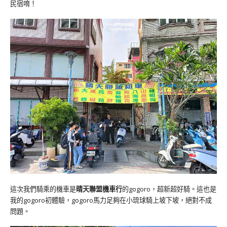
民宿唷！
這次我們騎乘的機車是
晴天聯盟機車行
的gogoro，超新超好騎。這也是
我的gogoro初體驗，gogoro馬力足夠在小琉球騎上坡下坡，絕對不成
問題。