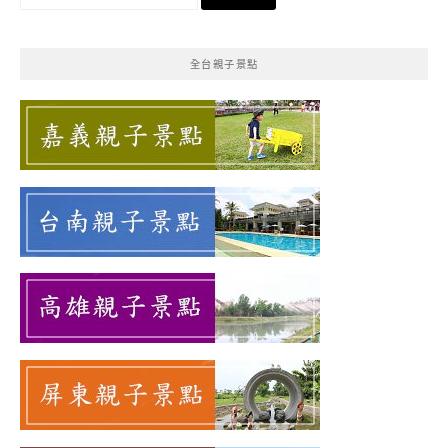
尋
關
鍵
全台親子景點
字: