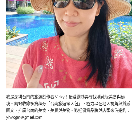
我是深耕台南的旅遊創作者 Vicky！最愛鑽巷弄尋找隱藏版美食與秘
境。網站收錄多篇超夯「台南旅遊懶人包」，極力以在地人視角與質感
圖文，推廣台南的美食、美景與美物。歡迎優質品牌與店家來信邀約：
yhvcgm@gmail.com