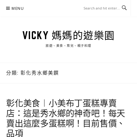
Skip
MENU
to
content
VICKY 媽媽的遊樂園
旅遊、美食、育兒、親子料理
分類:
彰化秀水鄉美饌
彰化美食︱小美布丁蛋糕專賣
店：這是秀水鄉的神奇吧！每天
賣出這麼多蛋糕啊！目前售價、
品項