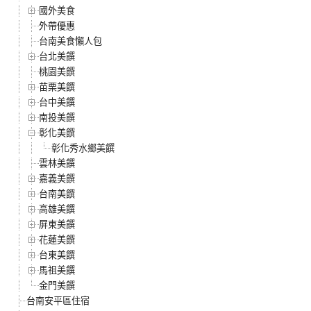
國外美食
外帶優惠
台南美食懶人包
台北美饌
桃園美饌
苗栗美饌
台中美饌
南投美饌
彰化美饌
彰化秀水鄉美饌
雲林美饌
嘉義美饌
台南美饌
高雄美饌
屏東美饌
花蓮美饌
台東美饌
馬祖美饌
金門美饌
台南安平區住宿